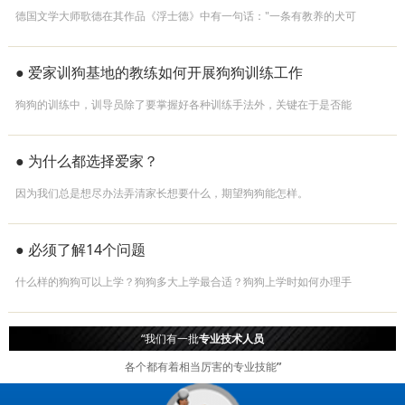
德国文学大师歌德在其作品《浮士德》中有一句话："一条有教养的犬可
以比得上一个温文而雅的老先生"。
● 爱家训狗基地的教练如何开展狗狗训练工作
狗狗的训练中，训导员除了要掌握好各种训练手法外，关键在于是否能
牢固地吸引住犬的 注意力，提高各种刺激信号传输接受的质量。
● 为什么都选择爱家？
因为我们总是想尽办法弄清家长想要什么，期望狗狗能怎样。
● 必须了解14个问题
什么样的狗狗可以上学？狗狗多大上学最合适？狗狗上学时如何办理手
续？狗狗上学时要测试哪些内容？
“我们有一批
专业技术人员
各个都有着相当厉害的专业技能
”