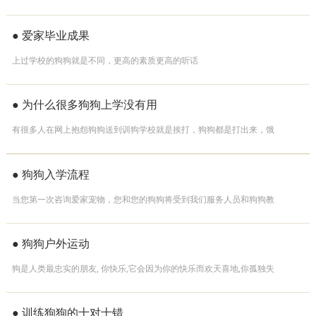
先进经验的退役训犬师团队
● 爱家毕业成果
上过学校的狗狗就是不同，更高的素质更高的听话
● 为什么很多狗狗上学没有用
有很多人在网上抱怨狗狗送到训狗学校就是挨打，狗狗都是打出来，饿
出来的，即使有用回来后过不了多长时间乃是没有任何效果，并且有的
有过惨痛的经验教训。
● 狗狗入学流程
当您第一次咨询爱家宠物，您和您的狗狗将受到我们服务人员和狗狗教
练顾问的热情接待。在这里
● 狗狗户外运动
狗是人类最忠实的朋友, 你快乐,它会因为你的快乐而欢天喜地,你孤独失
意,它会用最温暖的的身体依靠着你,当你遭到侵害时,
● 训练狗狗的十对十错