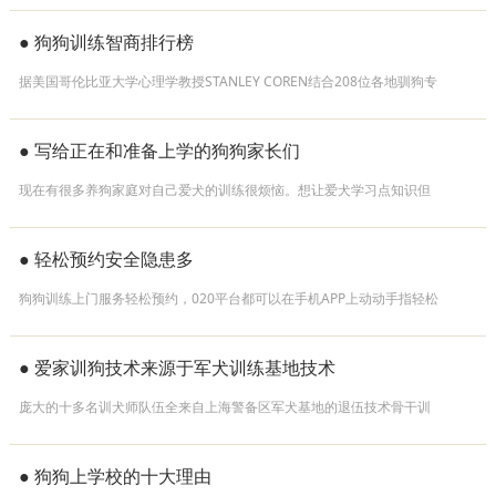
● 狗狗训练智商排行榜
据美国哥伦比亚大学心理学教授STANLEY COREN结合208位各地驯狗专
家，63名小型动物兽医师，及14名研究警戒犬与护卫狗的专家对各著名
犬种进行深入访谈观察
● 写给正在和准备上学的狗狗家长们
现在有很多养狗家庭对自己爱犬的训练很烦恼。想让爱犬学习点知识但
又舍不得和它长时间分开或担心它在外面受委屈。
● 轻松预约安全隐患多
狗狗训练上门服务轻松预约，020平台都可以在手机APP上动动手指轻松
预约，安全隐患有顾忌。
● 爱家训狗技术来源于军犬训练基地技术
庞大的十多名训犬师队伍全来自上海警备区军犬基地的退伍技术骨干训
狗师；从事军犬的行为研究和探讨学习5年。都在部队训犬表现突出，多
次获得“训犬标兵”荣誉称号。
● 狗狗上学校的十大理由