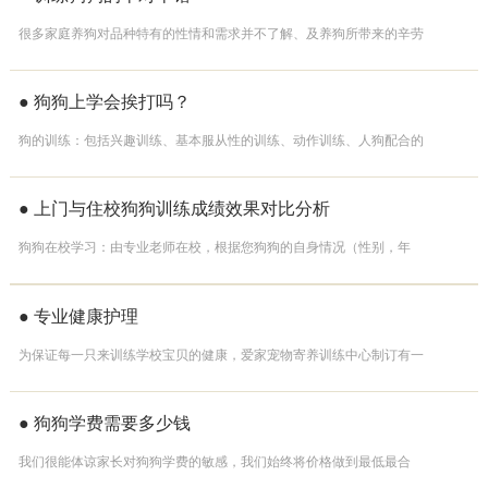
很多家庭养狗对品种特有的性情和需求并不了解、及养狗所带来的辛劳
以及科学的训练方式毫无了解，加之大环境的不完善，使很多狗主感到
失望困惑。
● 狗狗上学会挨打吗？
狗的训练：包括兴趣训练、基本服从性的训练、动作训练、人狗配合的
训练综合4个方面，每一项又包括很多内容，应该说是一项比较复杂的系
统培训课程，
● 上门与住校狗狗训练成绩效果对比分析
狗狗在校学习：由专业老师在校，根据您狗狗的自身情况（性别，年
龄，品种，性格特点及生活习惯的不同等）制定相适应的训练计划，在
校系统完成全部课程。
● 专业健康护理
为保证每一只来训练学校宝贝的健康，爱家宠物寄养训练中心制订有一
套完整的专业健康护理计划。
● 狗狗学费需要多少钱
我们很能体谅家长对狗狗学费的敏感，我们始终将价格做到最低最合
理！