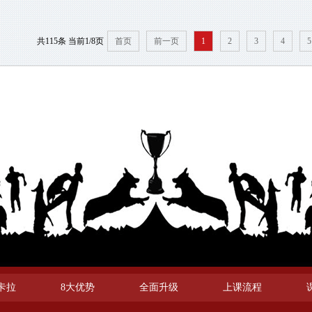
共115条 当前1/8页
首页
前一页
1
2
3
4
5
卡拉
8大优势
全面升级
上课流程