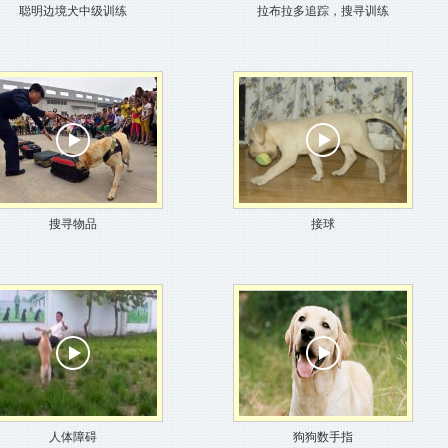
聪明边境犬中级训练
拉布拉多追踪，搜寻训练
搜寻物品
接球
人体障碍
狗狗数手指