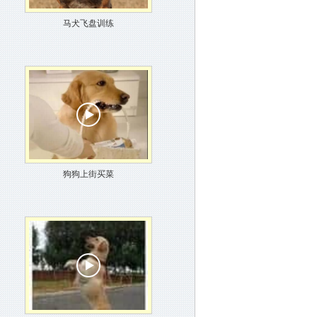
马犬飞盘训练
狗狗上街买菜