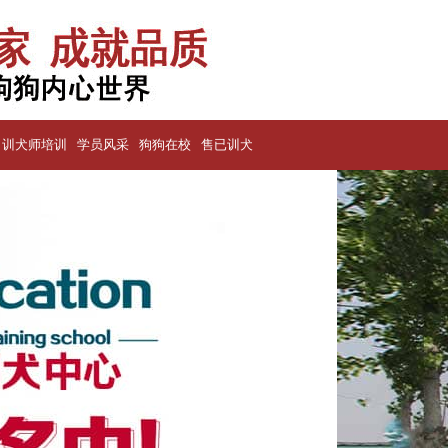
训犬师培训
学员风采
狗狗在校
售已训犬