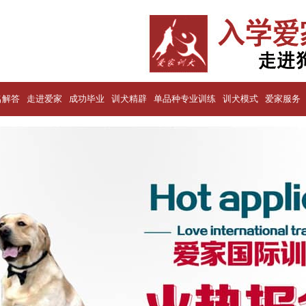
名解答
走进爱家
成功毕业
训犬精辟
单品种专业训练
训犬模式
爱家服务